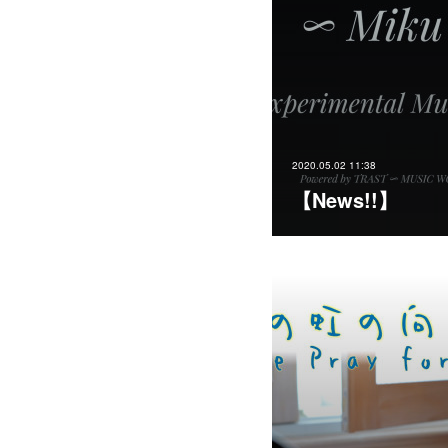
2020.05.02 11:38
【News!!】