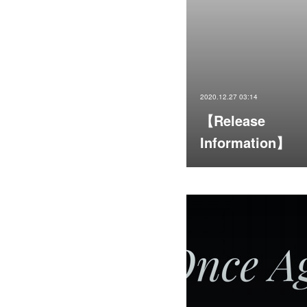
2020.12.27 03:14
【Release
Information】