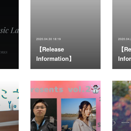
2020.04.30 18:19
2020.04.
【Release
【Re
Information】
Info