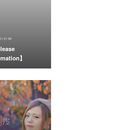
21 21:56
lease
rmation】