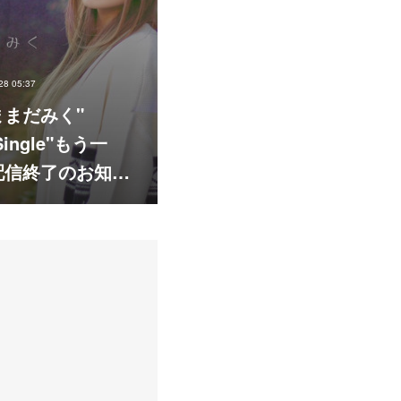
28 05:37
ままだみく"
.Single"もう一
配信終了のお知…