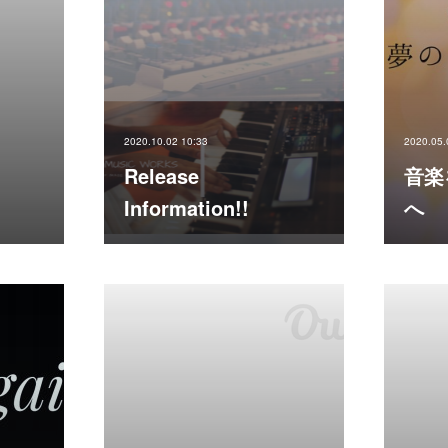
2020.10.02 10:33
2020.05.
Release
音楽
Information!!
へ