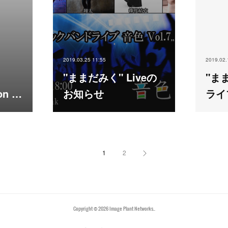
2019.03.25 11:55
2019.02.
"ままだみく" Liveの
"ま
 on …
お知らせ
ライ
1
2
Copyright ©
2026
Image Plant Networks.
.